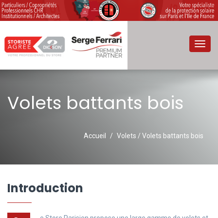
Toggl
navig
Volets battants bois
Accueil
Volets / Volets battants bois
Introduction
e Store Parisien propose une large gamme de volets et