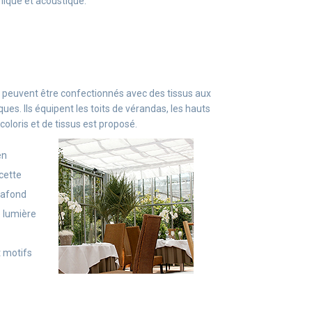
rmique et acoustique.
 peuvent être confectionnés avec des tissus aux
ues. Ils équipent les toits de vérandas, les hauts
coloris et de tissus est proposé.
en
 cette
lafond
e lumière
t motifs