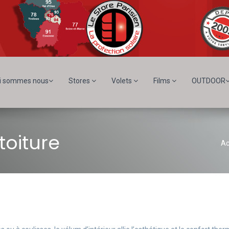
i sommes nous
Stores
Volets
Films
OUTDOOR
toiture
Ac