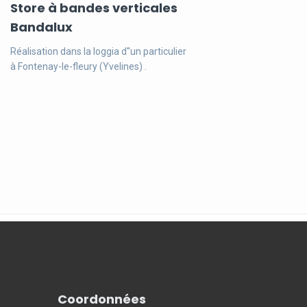
Store à bandes verticales
Bandalux
Réalisation dans la loggia d''un particulier
à Fontenay-le-fleury (Yvelines) .
Coordonnées