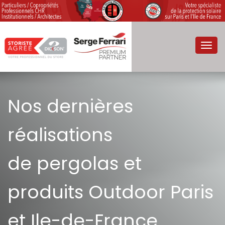
Toggl
navig
Nos dernières
réalisations
de pergolas et
produits Outdoor Paris
et Ile-de-France