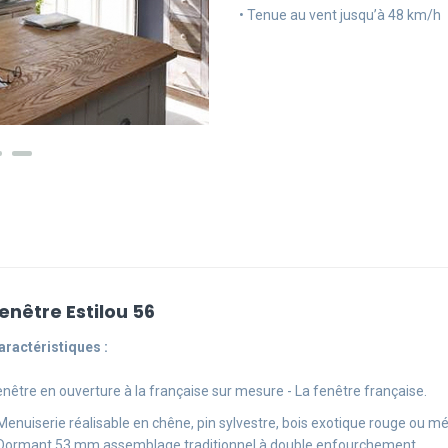
• Tenue au vent jusqu’à 48 km/h
enêtre Estilou 56
aractéristiques :
enêtre en ouverture à la française sur mesure - La fenêtre française.
 Menuiserie réalisable en chêne, pin sylvestre, bois exotique rouge ou m
 Dormant 53 mm assemblage traditionnel à double enfourchement