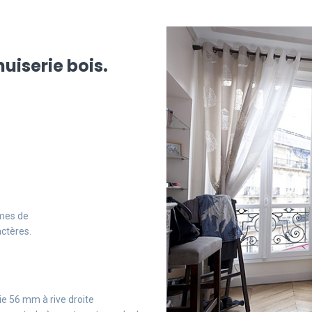
uiserie bois.
èmes de
ctères.
ie 56 mm à rive droite