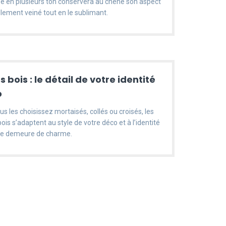
ée en plusieurs ton conservera au chêne son aspect
llement veiné tout en le sublimant.
s bois : le détail de votre identité
o
s les choisissez mortaisés, collés ou croisés, les
bois s’adaptent au style de votre déco et à l’identité
re demeure de charme.