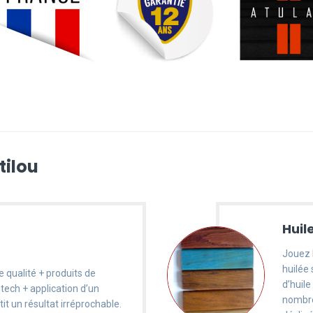
tilou
Huil
Jouez l
huilée 
e qualité + produits de
d’huile
 tech + application d’un
nombreu
it un résultat irréprochable.