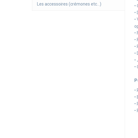
Les accessoires (crémones etc...)
•
•
•
o
•
•
•
•
•
•
P
•
•
•
•