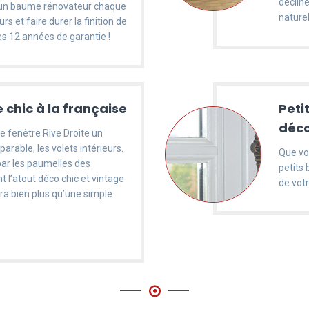
déclin
r un baume rénovateur chaque
nature
s et faire durer la finition de
es 12 années de garantie !
le chic à la française
Petit
déc
e fenêtre Rive Droite un
rable, les volets intérieurs.
Que vou
ar les paumelles des
petits 
nt l’atout déco chic et vintage
de vot
era bien plus qu’une simple