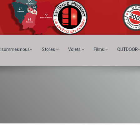
i sommes nous
Stores
Volets
Films
OUTDOOR