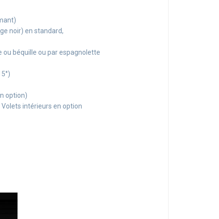
rmant)
ge noir) en standard,
e ou béquille ou par espagnolette
15°)
n option)
 Volets intérieurs en option