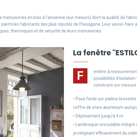
 menuiseries en bois à l'ancienne (sur mesure) dont la qualité de fabric
parmi les fabricants des plus réputés de l'hexagone. Leur savoir-faire 
ues, thermiques et de sécurité de leurs menuiseries.
La fenêtre "ESTI
F
enêtre à recouvrement f
possibilités d’isolatio
construire sur mesure
• Pose facile sur platine breveté
coffre de store aluminium autop
• Déploiement jusqu’à 4 m
• Lambrequin enroulable intégré
protégeant efficacement du solei