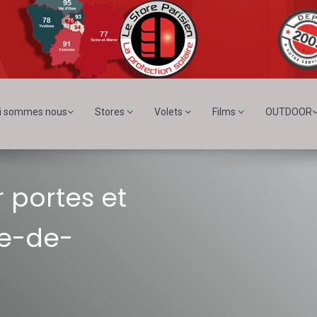
i sommes nous
Stores
Volets
Films
OUTDOOR
 portes et
le-de-