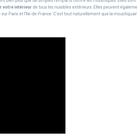
ont bien plus que de simples remparts contre les moustiques. Elles sont
r votre intérieur
de tous les nuisibles extérieurs. Elles peuvent égalemen
e sur Paris et l'Ile-de-France. C'est tout naturellement que la moustiqua