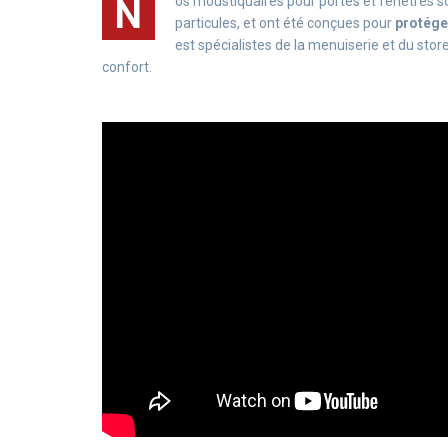
N
os moustiquaires pour portes et fenêtres s
particules, et ont été conçues pour
protége
est spécialistes de la menuiserie et du stor
confort.