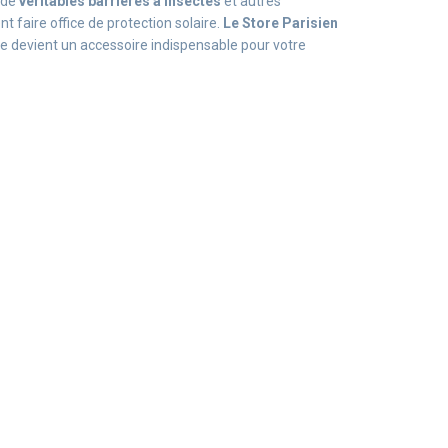
 de
véritables barrières à insectes
et autres
t faire office de protection solaire.
Le Store Parisien
ire devient un accessoire indispensable pour votre