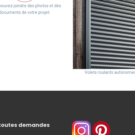
ouvez joindre des photos et des
documents de votre projet.
Volets roulants autonome
 toutes demandes