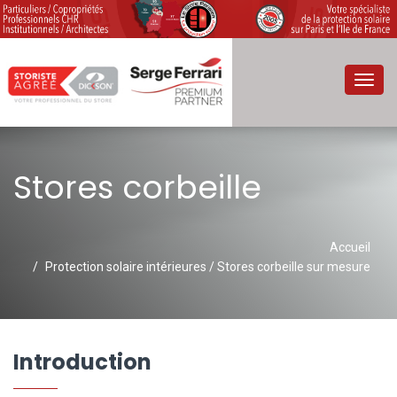
Toggl
navig
Stores corbeille
Accueil
Protection solaire intérieures / Stores corbeille sur mesure
Introduction