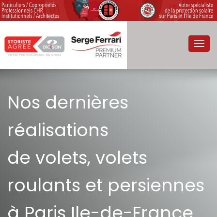
Toggl
navig
Nos dernières
réalisations
de volets, volets
roulants et persiennes
à Paris Ile-de-France